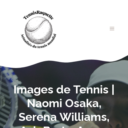
Aller
au
contenu
MENU
Images de Tennis |
Naomi Osaka,
Serena Williams,