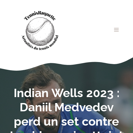
Aller
au
contenu
MENU
Indian Wells 2023 :
Daniil Medvedev
perd un set contre