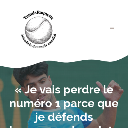
Aller
au
contenu
MENU
« Je vais perdre le
numéro 1 parce que
je défends