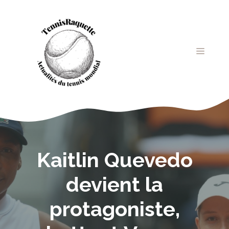
Aller
au
contenu
MENU
Kaitlin Quevedo
devient la
protagoniste,