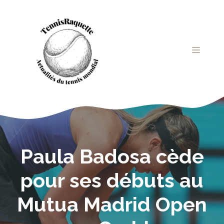
Aller
au
contenu
MENU
Paula Badosa cède
pour ses débuts au
Mutua Madrid Open