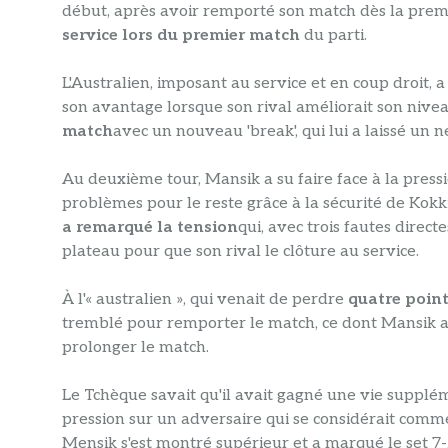
début, après avoir remporté son match dès la prem
service lors du premier match
du parti.
L'Australien, imposant au service et en coup droit, 
son avantage lorsque son rival améliorait son nivea
match
avec un nouveau 'break', qui lui a laissé un
Au deuxième tour, Mansik a su faire face à la pressio
problèmes pour le reste grâce à la sécurité de Kokki
a remarqué la tension
qui, avec trois fautes direct
plateau pour que son rival le clôture au service.
À l'« australien », qui venait de perdre
quatre point
tremblé pour remporter le match, ce dont Mansik a 
prolonger le match.
Le Tchèque savait qu'il avait gagné une vie suppléme
pression sur un adversaire qui se considérait comm
Mensik s'est montré supérieur et a marqué le set 7-