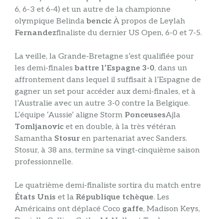
6, 6-3 et 6-4) et un autre de la championne
olympique Belinda
bencic
À propos de Leylah
Fernandez
finaliste du dernier US Open, 6-0 et 7-5.
La veille, la Grande-Bretagne s’est qualifiée pour
les demi-finales
battre l’Espagne 3-0
, dans un
affrontement dans lequel il suffisait à l’Espagne de
gagner un set pour accéder aux demi-finales, et à
l’Australie avec un autre 3-0 contre la Belgique.
L’équipe ‘Aussie’ aligne Storm
Ponceuses
Ajla
Tomljanovic
et en double, à la très vétéran
Samantha
Stosur
en partenariat avec Sanders.
Stosur, à 38 ans, termine sa vingt-cinquième saison
professionnelle.
Le quatrième demi-finaliste sortira du match entre
États Unis
et la
République tchèque
. Les
Américains ont déplacé Coco
gaffe
, Madison Keys,