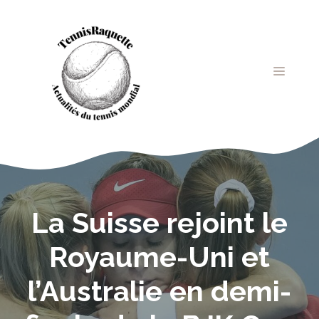
Aller
au
contenu
MENU
La Suisse rejoint le
Royaume-Uni et
l’Australie en demi-