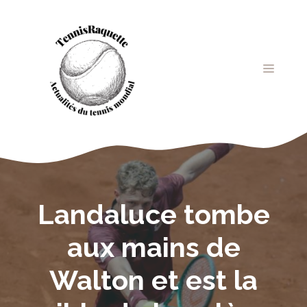
Aller
au
contenu
MENU
Landaluce tombe
aux mains de
Walton et est la