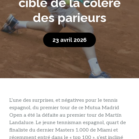
cible de la colère
des parieurs
23 avril 2026
L’une des surprises, et négatives pour le tennis
espagnol, du premier tour de ce Mutua Madrid
Open a été la défaite au premier tour de Martín
Landaluce. Le jeune tennisman espagnol, quart de
finaliste du dernier Masters 1.000 de Miami et
récemment entré dans le « top 100 », s’est incliné