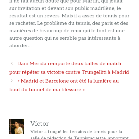
Il ne fait aucun doute que pour Martín, qui jouait
sur invitation et devant son public madrilène, le
résultat est un revers. Mais il a assez de tennis pour
se racheter. Le problème du tennis, des paris et des
manières de beaucoup de ceux qui le font est une
autre question qui ne semble pas intéressante à
aborder…
Navigation
Dani Mérida remporte deux balles de match
des
pour répéter sa victoire contre Trungelliti à Madrid
articles
« Madrid et Barcelone ont été la lumière au
bout du tunnel de ma blessure »
Victor
Victor a troqué les terrains de tennis pour la
salle de rédaction de Tennisraquette, apportant