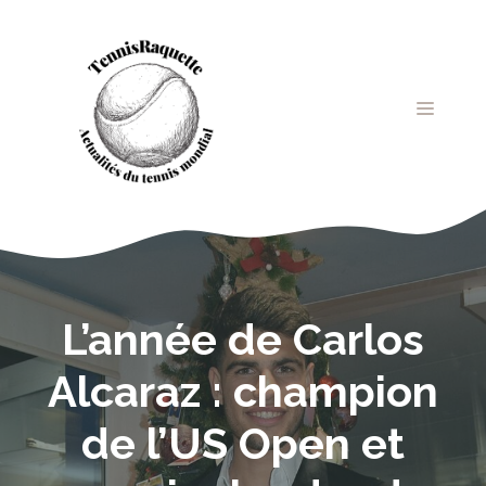
Aller
au
contenu
MENU
L’année de Carlos
Alcaraz : champion
de l’US Open et