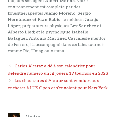
toujours son agent
Albert Molina
. Votre
environnement est complété par des
kinésithérapeutes
Juanjo Moreno, Sergio
Hernández et Fran Rubio
; le médecin
Juanjo
López
; préparateurs physiques
Lex Sanchez et
Alberto Lled
; et le psychologue
Isabelle
Balaguer
.
Antonio Martínez Cascales
le mentor
de Ferrero, l’a accompagné dans certains tournois
comme Rio, Umag ou Astana.
Navigation
Carlos Alcaraz a déjà son calendrier pour
des
défendre numéro un : il jouera 19 tournois en 2023
articles
Les chaussures d’Alcaraz sont vendues aux
enchères à l’US Open et s’envolent pour New York
Victor