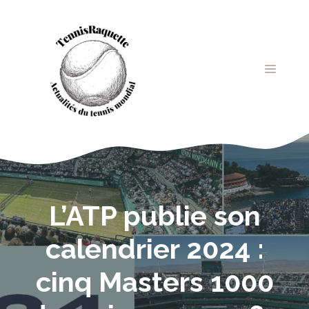
Aller
au
contenu
MENU
L’ATP publie son
calendrier 2024 :
cinq Masters 1000