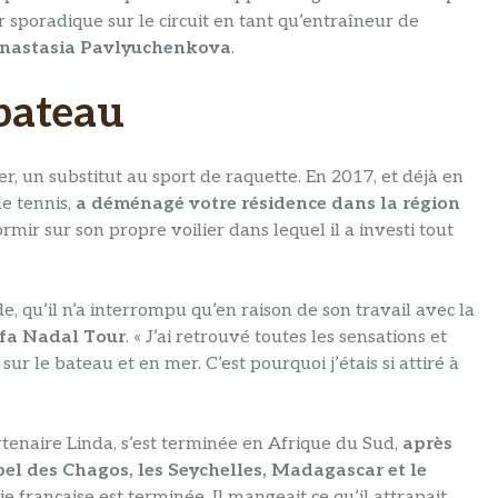
ur sporadique sur le circuit en tant qu’entraîneur de
Anastasia Pavlyuchenkova
.
 bateau
, un substitut au sport de raquette. En 2017, et déjà en
e tennis,
a déménagé votre résidence dans la région
mir sur son propre voilier dans lequel il a investi tout
de, qu’il n’a interrompu qu’en raison de son travail avec la
afa Nadal Tour
. « J’ai retrouvé toutes les sensations et
 sur le bateau et en mer. C’est pourquoi j’étais si attiré à
tenaire Linda, s’est terminée en Afrique du Sud,
après
ipel des Chagos, les Seychelles, Madagascar et le
e française est terminée. Il mangeait ce qu’il attrapait,