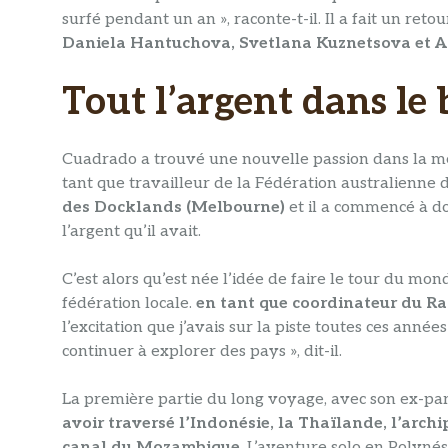
surfé pendant un an », raconte-t-il. Il a fait un reto
Daniela Hantuchova, Svetlana Kuznetsova et 
Tout l’argent dans le
Cuadrado a trouvé une nouvelle passion dans la mer
tant que travailleur de la Fédération australienne d
des Docklands (Melbourne)
et il a commencé à dor
l’argent qu’il avait.
C’est alors qu’est née l’idée de faire le tour du mon
fédération locale.
en tant que coordinateur du R
l’excitation que j’avais sur la piste toutes ces années
continuer à explorer des pays », dit-il.
La première partie du long voyage, avec son ex-par
avoir traversé l’Indonésie, la Thaïlande, l’arch
canal du Mozambique
. L’aventure solo en Polynési