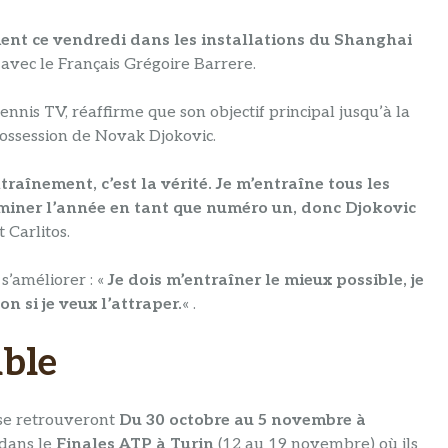
ent ce vendredi dans les installations du Shanghai
avec le Français Grégoire Barrere.
nnis TV, réaffirme que son objectif principal jusqu’à la
ossession de Novak Djokovic.
aînement, c’est la vérité. Je m’entraîne tous les
terminer l’année en tant que numéro un, donc Djokovic
t Carlitos.
 s’améliorer : «
Je dois m’entraîner le mieux possible, je
n si je veux l’attraper.
« .
mble
 se retrouveront
Du 30 octobre au 5 novembre à
t dans le
Finales ATP à Turin
(12 au 19 novembre) où ils