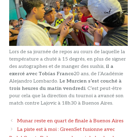
Lors de sa journée de repos au cours de laquelle la
température a chuté à 15 degrés, en plus de signer
des autographes et de manger des sushis,
il a
exercé avec Tobías Franco
20 ans, de l’Académie
Alejandro Lombardo.
Le Murcien s’est couché à
trois heures du matin vendredi
. C’est peut-être
pour cela que la direction du tournoi a avancé son
match contre Lajovic à 18h30 à Buenos Aires.
Navigation
Munar reste en quart de finale à Buenos Aires
des
La piste est à moi : GreenSet fusionne avec
articles