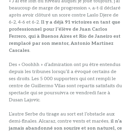
« J’ai été loin du niveau auquel je joue toujours, j’ai
beaucoup de marge de progression », a-t-il déclaré
après avoir clôturé un score contre Laslo Djere de
6-2, 4-6 et 6-2.
Il y a déjà 91 victoires en tant que
professionnel pour l’élève de Juan Carlos
Ferrero, qui à Buenos Aires et Rio de Janeiro est
remplacé par son mentor, Antonio Martínez
Cascales
.
Des « Ooohhh » d’admiration ont pu être entendus
depuis les tribunes lorsqu’il a évoqué certains de
ses droits. Les 5 000 supporters qui ont rempli le
centre de Guillermo Vilas sont repartis satisfaits du
spectacle qui se poursuivra ce vendredi face à
Dusan Lajovic.
L’autre Serbe du tirage au sort est l’obstacle aux
demi-finales. Alcaraz, contre vents et marées,
il n’a
jamais abandonné son sourire et son naturel, ce