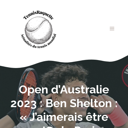
Aller
au
contenu
MENU
Open d’Australie
2023 : Ben Shelton :
« J’aimerais être