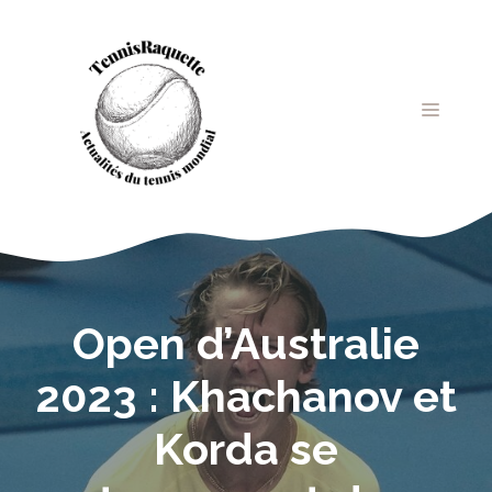
Aller
au
contenu
MENU
Open d’Australie
2023 : Khachanov et
Korda se