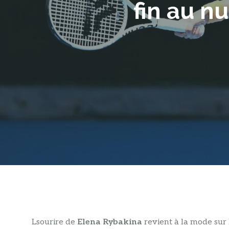
fin au n
L
sourire de
Elena Rybakina
revient à la mode sur 