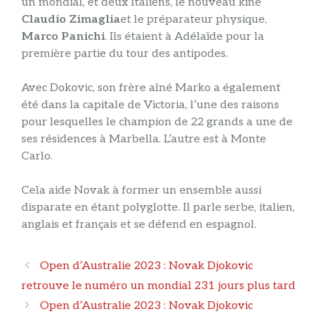
un mondial, et deux Italiens, le nouveau kiné
Claudio Zimaglia
et le préparateur physique,
Marco Panichi
. Ils étaient à Adélaïde pour la
première partie du tour des antipodes.
Avec Dokovic, son frère aîné Marko a également
été dans la capitale de Victoria, l’une des raisons
pour lesquelles le champion de 22 grands a une de
ses résidences à Marbella. L’autre est à Monte
Carlo.
Cela aide Novak à former un ensemble aussi
disparate en étant polyglotte. Il parle serbe, italien,
anglais et français et se défend en espagnol.
Navigation
Open d’Australie 2023 : Novak Djokovic
des
retrouve le numéro un mondial 231 jours plus tard
articles
Open d’Australie 2023 : Novak Djokovic