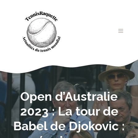
Aller
au
contenu
MENU
Open d’Australie
2023 : La tour de
Babel de Djokovic :