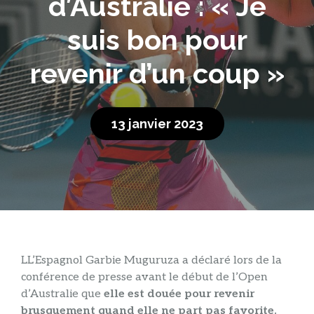
d’Australie : « Je
suis bon pour
revenir d’un coup »
13 janvier 2023
L
L’Espagnol Garbie Muguruza a déclaré lors de la
conférence de presse avant le début de l’Open
d’Australie que
elle est douée pour revenir
brusquement quand elle ne part pas favorite.