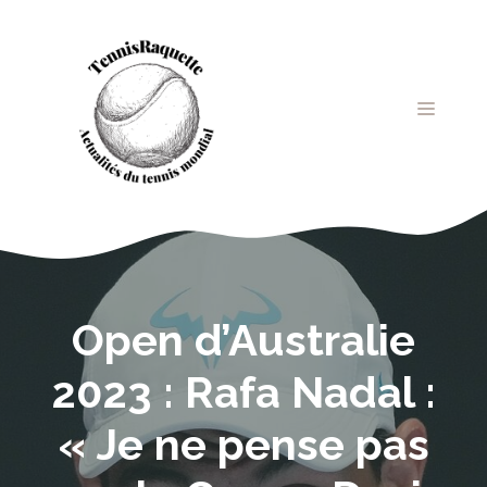
Aller
au
contenu
MENU
Open d’Australie
2023 : Rafa Nadal :
« Je ne pense pas