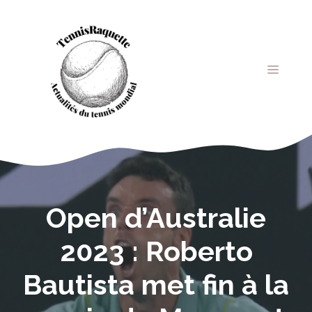
Aller
au
contenu
MENU
Open d’Australie
2023 : Roberto
Bautista met fin à la