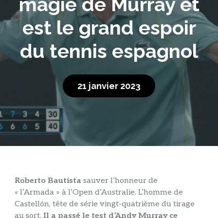
magie de Murray et
est le grand espoir
du tennis espagnol
21 janvier 2023
Roberto Bautista
sauver l’honneur de
« l’Armada » à l’Open d’Australie. L’homme de
Castellón, tête de série vingt-quatrième du tirage
au sort,
Il a passé le test d’Andy Murray ce