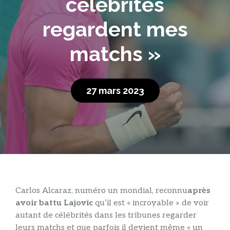
célébrités
regardent mes
matchs »
27 mars 2023
C
arlos Alcaraz, numéro un mondial, reconnu
après
avoir battu Lajovic
qu’il est « incroyable » de voir
autant de célébrités dans les tribunes regarder
leurs matchs et que parfois il devient même « un