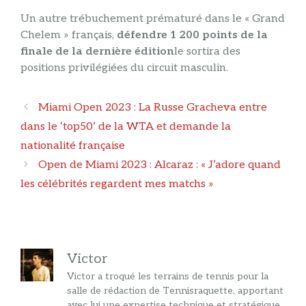
Un autre trébuchement prématuré dans le « Grand
Chelem » français,
défendre 1 200 points de la
finale de la dernière édition
le sortira des
positions privilégiées du circuit masculin.
Navigation
Miami Open 2023 : La Russe Gracheva entre
des
dans le ‘top50’ de la WTA et demande la
articles
nationalité française
Open de Miami 2023 : Alcaraz : « J’adore quand
les célébrités regardent mes matchs »
Victor
Victor a troqué les terrains de tennis pour la
salle de rédaction de Tennisraquette, apportant
avec lui une expertise technique et stratégique