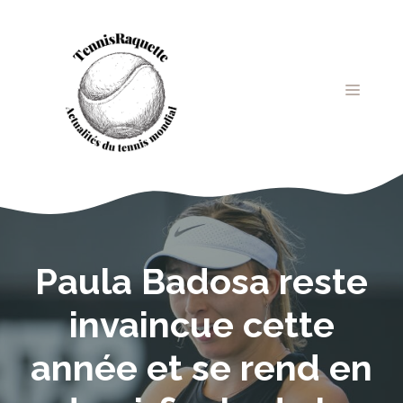
Aller
au
contenu
MENU
Paula Badosa reste
invaincue cette
année et se rend en