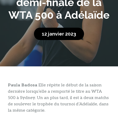
demi-finale de la
WTA 500 à Adélaïde
12 janvier 2023
Paula Badosa
Elle répète le début de la saison
dernière lorsqu’elle a remporté le titre au WTA
500 à Sydney. Un an plus tard, il est à deux matchs
de soulever le trophée du tournoi d’Adélaïde, dans
la même catégorie.