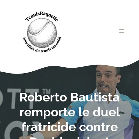
Aller
au
contenu
MENU
Roberto Bautista
remporte le duel
fratricide contre