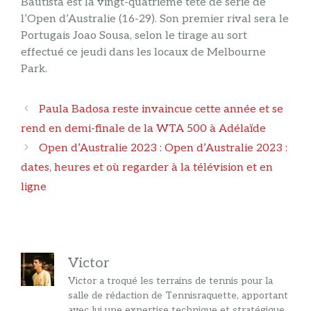
Bautista est la vingt-quatrième tête de série de
l’Open d’Australie (16-29). Son premier rival sera le
Portugais Joao Sousa, selon le tirage au sort
effectué ce jeudi dans les locaux de Melbourne
Park.
Navigation
Paula Badosa reste invaincue cette année et se
des
rend en demi-finale de la WTA 500 à Adélaïde
articles
Open d’Australie 2023 : Open d’Australie 2023 :
dates, heures et où regarder à la télévision et en
ligne
Victor
Victor a troqué les terrains de tennis pour la
salle de rédaction de Tennisraquette, apportant
avec lui une expertise technique et stratégique