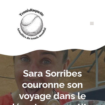
Aller
au
contenu
MENU
Sara Sorribes
couronne son
voyage dans le