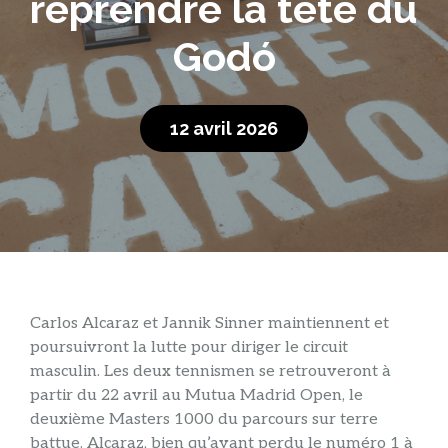
reprendre la tête du
Godó
12 avril 2026
Carlos Alcaraz et Jannik Sinner maintiennent et
poursuivront la lutte pour diriger le circuit
masculin. Les deux tennismen se retrouveront à
partir du 22 avril au Mutua Madrid Open, le
deuxième Masters 1000 du parcours sur terre
battue. Alcaraz, bien qu’ayant perdu le numéro 1 à