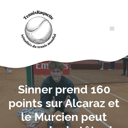
Aller
au
contenu
MENU
Sinner prend 160
points sur Alcaraz et
le Murcien peut