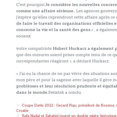
C’est pourquoi
Je considère les nouvelles concern
comme une affaire sérieuse.
. Les agences gouvern
j’espère qu’elles reprendront cette affaire après ce
de faire le travail des organisations officielles e
concerne la vie et la santé des gens.
« , a égalem
sociaux.
votre compatriote
Hubert Hurkacz a également po
que des mesures soient prises compte tenu de ce qui 
correspondantes réagiront », a déclaré Hurkacz.
« J’ai eu la chance de ne pas vivre des situations auss
mon père et pour la sagesse avec laquelle il gère m
problèmes et leur résolution prudente et équita
dans le monde.
Swiatek a conclu.
Navigation
Coupe Davis 2022 : Gerard Piqu, président de Kosmos, s
des
Croatie
articles
Rafa Nadal et Sabatini jouent un double mixte historiqu