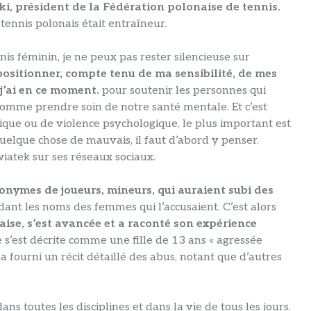
i, président de la Fédération polonaise de tennis.
 tennis polonais était entraîneur.
nis féminin, je ne peux pas rester silencieuse sur
positionner, compte tenu de ma sensibilité, de mes
 j’ai en ce moment.
pour soutenir les personnes qui
comme prendre soin de notre santé mentale. Et c’est
ysique ou de violence psychologique, le plus important est
quelque chose de mauvais, il faut d’abord y penser.
Swiatek sur ses réseaux sociaux.
nymes de joueurs, mineurs, qui auraient subi des
dant les noms des femmes qui l’accusaient. C’est alors
se, s’est avancée et a raconté son expérience
e s’est décrite comme une fille de 13 ans « agressée
a fourni un récit détaillé des abus, notant que d’autres
dans toutes les disciplines et dans la vie de tous les jours.