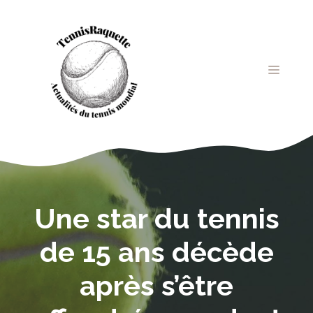
Aller
au
contenu
MENU
Une star du tennis
de 15 ans décède
après s’être