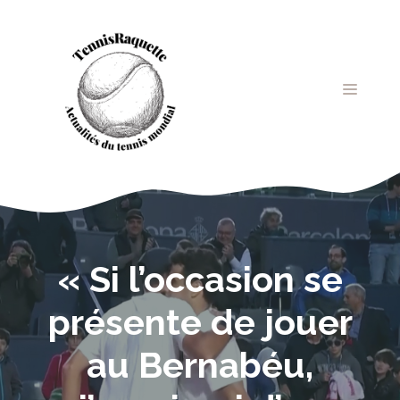
Aller
au
contenu
MENU
« Si l’occasion se
présente de jouer
au Bernabéu,