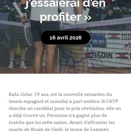
j’essaierai d’en
profiter »
16 avril 2026
Rafa Jódar, 19 ans, est la nouvelle sensation du
tennis espagnol et mondial à part entière. Si l’ATP
cherche un candidat pour le prix révélation, elle en
a déjà trouvé un. Personne n’a gagné plus de
matchs que lui cette saison. Avant d’affronter les
quarts de finale de Godó, le jeune de Leganés