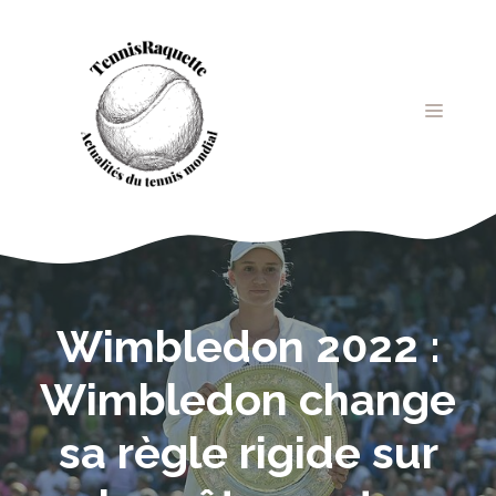
Aller
au
contenu
MENU
Wimbledon 2022 :
Wimbledon change
sa règle rigide sur