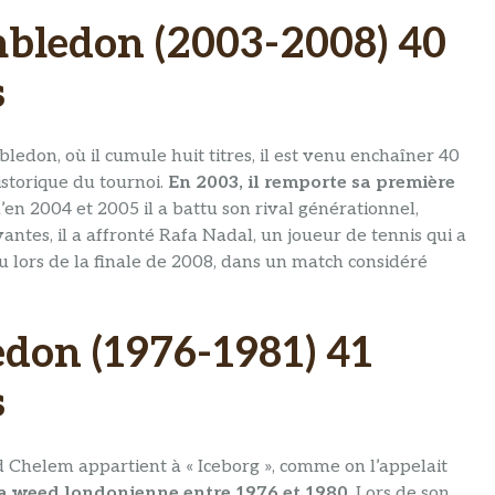
mbledon (2003-2008) 40
s
ledon, où il cumule huit titres, il est venu enchaîner 40
historique du tournoi.
En 2003, il remporte sa première
’en 2004 et 2005 il a battu son rival générationnel,
antes, il a affronté Rafa Nadal, un joueur de tennis qui a
u lors de la finale de 2008, dans un match considéré
edon (1976-1981) 41
s
 Chelem appartient à « Iceborg », comme on l’appelait
e la weed londonienne entre 1976 et 1980
. Lors de son