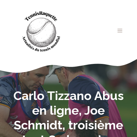
Aller
au
contenu
MENU
Carlo Tizzano Abus
en ligne, Joe
Schmidt, troisième