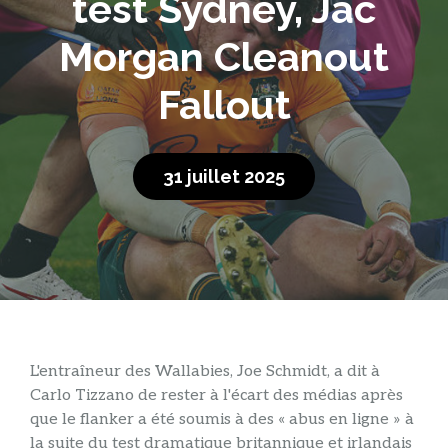
test Sydney, Jac
Morgan Cleanout
Fallout
31 juillet 2025
L'entraîneur des Wallabies, Joe Schmidt, a dit à
Carlo Tizzano de rester à l'écart des médias après
que le flanker a été soumis à des « abus en ligne » à
la suite du test dramatique britannique et irlandais