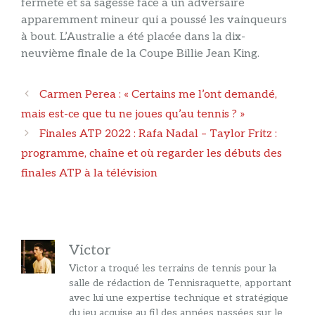
fermeté et sa sagesse face à un adversaire
apparemment mineur qui a poussé les vainqueurs
à bout. L’Australie a été placée dans la dix-
neuvième finale de la Coupe Billie Jean King.
Navigation
Carmen Perea : « Certains me l’ont demandé,
des
mais est-ce que tu ne joues qu’au tennis ? »
articles
Finales ATP 2022 : Rafa Nadal – Taylor Fritz :
programme, chaîne et où regarder les débuts des
finales ATP à la télévision
Victor
Victor a troqué les terrains de tennis pour la
salle de rédaction de Tennisraquette, apportant
avec lui une expertise technique et stratégique
du jeu acquise au fil des années passées sur le