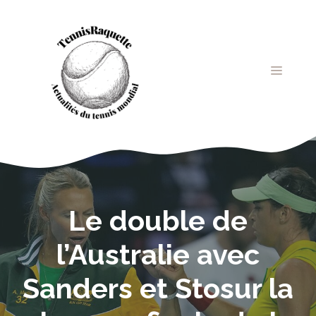
Aller
au
contenu
MENU
Le double de
l’Australie avec
Sanders et Stosur la