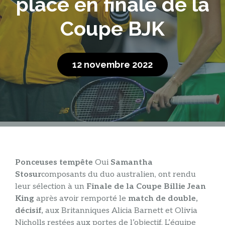
place en finale de la
Coupe BJK
12 novembre 2022
Ponceuses tempête
Oui
Samantha
Stosur
composants du duo australien, ont rendu
leur sélection à un
Finale de la Coupe Billie Jean
King
après avoir remporté le
match de double,
décisif,
aux Britanniques Alicia Barnett et Olivia
Nicholls restées aux portes de l’objectif. L’équipe