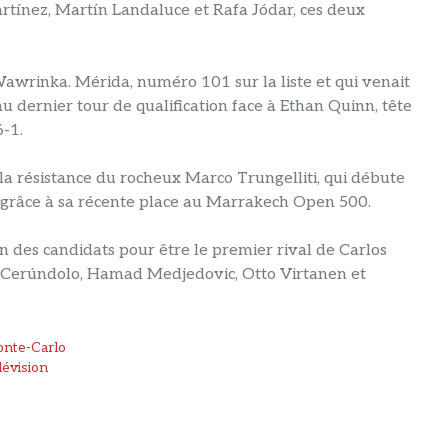
rtínez, Martín Landaluce et Rafa Jódar, ces deux
Wawrinka. Mérida, numéro 101 sur la liste et qui venait
au dernier tour de qualification face à Ethan Quinn, tête
6-1.
la résistance du rocheux Marco Trungelliti, qui débute
ne grâce à sa récente place au Marrakech Open 500.
’un des candidats pour être le premier rival de Carlos
l Cerúndolo, Hamad Medjedovic, Otto Virtanen et
onte-Carlo
lévision