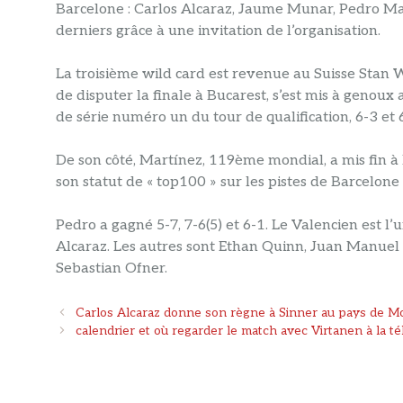
Barcelone : Carlos Alcaraz, Jaume Munar, Pedro Ma
derniers grâce à une invitation de l’organisation.
La troisième wild card est revenue au Suisse Stan 
de disputer la finale à Bucarest, s’est mis à genoux 
de série numéro un du tour de qualification, 6-3 et 
De son côté, Martínez, 119ème mondial, a mis fin à 
son statut de « top100 » sur les pistes de Barcelo
Pedro a gagné 5-7, 7-6(5) et 6-1. Le Valencien est l
Alcaraz. Les autres sont Ethan Quinn, Juan Manue
Sebastian Ofner.
Navigation
Carlos Alcaraz donne son règne à Sinner au pays de M
des
calendrier et où regarder le match avec Virtanen à la té
articles