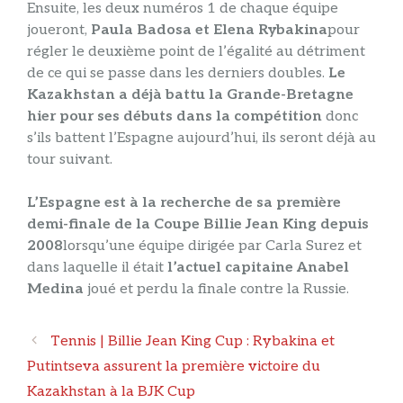
Ensuite, les deux numéros 1 de chaque équipe
joueront,
Paula Badosa et Elena Rybakina
pour
régler le deuxième point de l’égalité au détriment
de ce qui se passe dans les derniers doubles.
Le
Kazakhstan a déjà battu la Grande-Bretagne
hier pour ses débuts dans la compétition
donc
s’ils battent l’Espagne aujourd’hui, ils seront déjà au
tour suivant.
L’Espagne est à la recherche de sa première
demi-finale de la Coupe Billie Jean King depuis
2008
lorsqu’une équipe dirigée par Carla Surez et
dans laquelle il était
l’actuel capitaine Anabel
Medina
joué et perdu la finale contre la Russie.
Navigation
Tennis | Billie Jean King Cup : Rybakina et
des
Putintseva assurent la première victoire du
articles
Kazakhstan à la BJK Cup