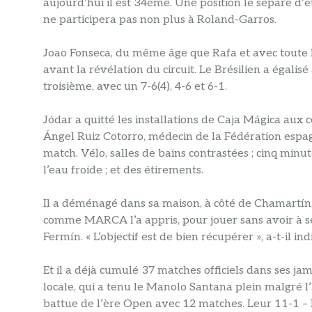
aujourd’hui il est 34ème. Une position le sépare d’
ne participera pas non plus à Roland-Garros.
Joao Fonseca, du même âge que Rafa et avec toute l’
avant la révélation du circuit. Le Brésilien a égali
troisième, avec un 7-6(4), 4-6 et 6-1.
Jódar a quitté les installations de Caja Mágica aux 
Ángel Ruiz Cotorro, médecin de la Fédération espagn
match. Vélo, salles de bains contrastées ; cinq min
l’eau froide ; et des étirements.
Il a déménagé dans sa maison, à côté de Chamartín, s
comme MARCA l’a appris, pour jouer sans avoir à se
Fermín. « L’objectif est de bien récupérer », a-t-il i
Et il a déjà cumulé 37 matches officiels dans ses jamb
locale, qui a tenu le Manolo Santana plein malgré l
battue de l’ère Open avec 12 matches. Leur 11-1 – l