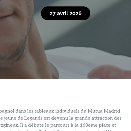
27 avril 2026
 espagnol dans les tableaux individuels du Mutua Madrid
 le jeune de Leganés est devenu la grande attraction des
tigineux. Il a débuté le parcours à la 168ème place et