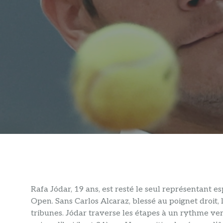
Rafa Jódar, 19 ans, est resté le seul représentant
Open. Sans Carlos Alcaraz, blessé au poignet droit,
tribunes. Jódar traverse les étapes à un rythme ver