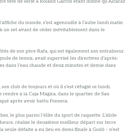
être tête de série à Roland Garros étant donné qu’Alcaraz
affiche du monde, s’est agenouillé à l’aube lundi matin
sé à un set avant de céder inévitablement dans le
côtés de son père Rafa, qui est également son entraîneur.
ole de tennis, avait supervisé les directives d’après-
utes dans l’eau chaude et deux minutes et demie dans
on club de toujours et où il s’est réfugié ce lundi,
 rendre à la Caja Mágica, dans le quartier de San
ndiqué après avoir battu Fonseca.
es, le plus parmi l’élite du sport de raquette. L’idole
’heure, réalise le deuxième meilleur départ sur terre
a seule défaite a eu lieu en demi-finale à Godó – n’est