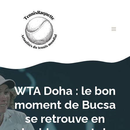
Aller
au
contenu
MENU
WTA Doha : le bon
moment de Bucsa
se retrouve en